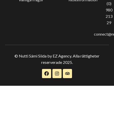
(0)
980
213
29
connect@nu
© Nutti Sámi Siida by EZ Agency. Alla rättigheter
reserverade 2025.