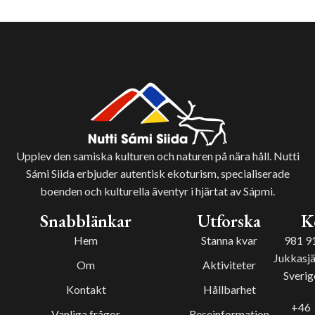
Upplev den samiska kulturen och naturen på nära håll. Nutti
Sámi Siida erbjuder autentisk ekoturism, specialiserade
boenden och kulturella äventyr i hjärtat av Sápmi.
Snabblänkar
Utforska
K
Hem
Stanna kvar
981 9
Jukkasjä
Om
Aktiviteter
Sverig
Kontakt
Hållbarhet
+46
Vanliga frågor
Reseinformation