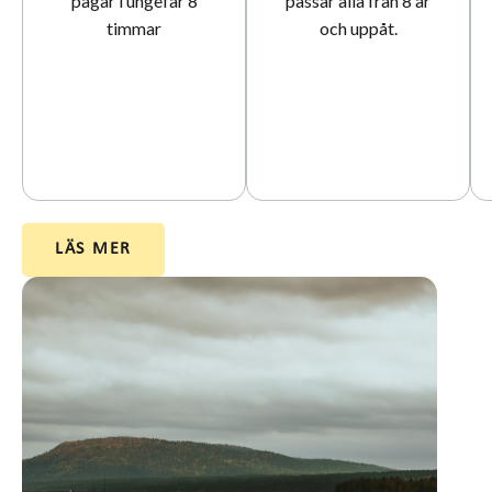
pågår i ungefär 8
passar alla från 8 år
timmar
och uppåt.
LÄS MER