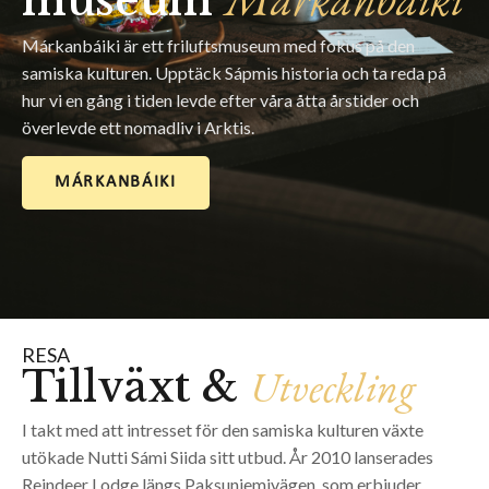
museum
Márkanbáiki är ett friluftsmuseum med fokus på den
samiska kulturen. Upptäck Sápmis historia och ta reda på
hur vi en gång i tiden levde efter våra åtta årstider och
överlevde ett nomadliv i Arktis.
MÁRKANBÁIKI
RESA
Utveckling
Tillväxt &
I takt med att intresset för den samiska kulturen växte
utökade Nutti Sámi Siida sitt utbud. År 2010 lanserades
Reindeer Lodge längs Paksuniemivägen, som erbjuder