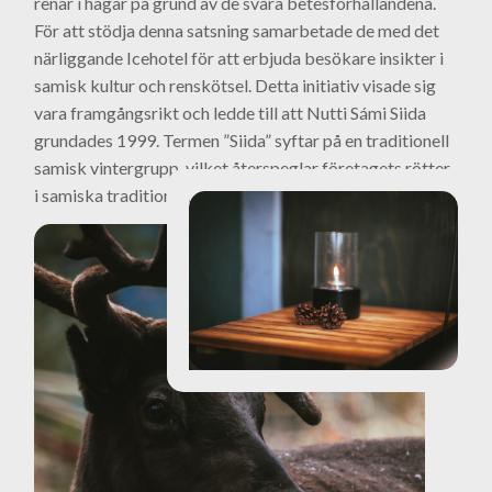
renar i hagar på grund av de svåra betesförhållandena.
För att stödja denna satsning samarbetade de med det
närliggande Icehotel för att erbjuda besökare insikter i
samisk kultur och renskötsel. Detta initiativ visade sig
vara framgångsrikt och ledde till att Nutti Sámi Siida
grundades 1999. Termen ”Siida” syftar på en traditionell
samisk vintergrupp, vilket återspeglar företagets rötter
i samiska traditioner.