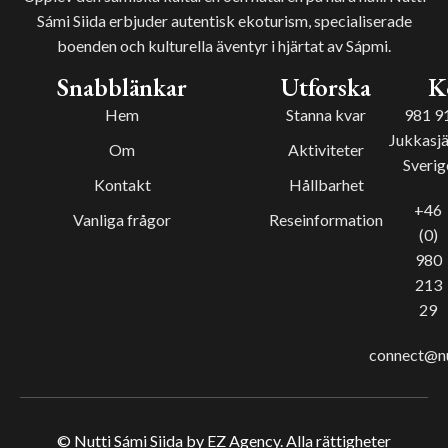
Sámi Siida erbjuder autentisk ekoturism, specialiserade
boenden och kulturella äventyr i hjärtat av Sápmi.
Snabblänkar
Utforska
K
Hem
Stanna kvar
981 9
Jukkasjä
Om
Aktiviteter
Sverig
Kontakt
Hållbarhet
+46
Vanliga frågor
Reseinformation
(0)
980
213
29
connect@nu
© Nutti Sámi Siida by EZ Agency. Alla rättigheter