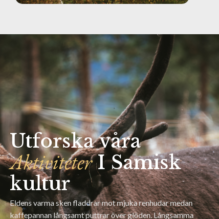
Utforska våra
Aktiviteter
I Samisk
kultur
Eldens varma sken fladdrar mot mjuka renhudar medan
kaffepannan långsamt puttrar över glöden. Långsamma