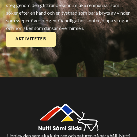
steg genom den glittrande snön, mjuka renmunnar som
söker efter en hand och en tystnad som bara bryts av vinden
som sveper över bergen. Oändliga horisonter, djupa skogar
och norrsken som dansar över himlen.
AKTIVITETER
Upplev den samiska kulturen och naturen på nära håll. Nutti