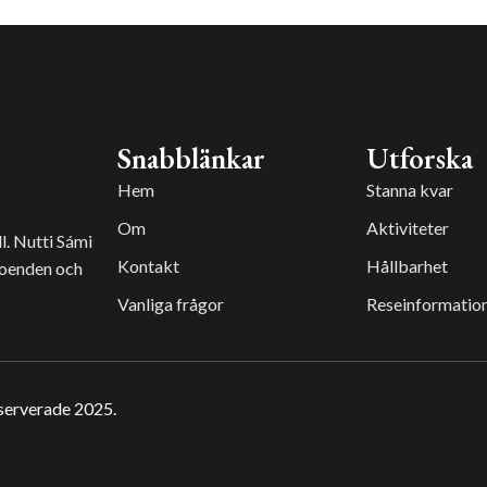
Snabblänkar
Utforska
Hem
Stanna kvar
Om
Aktiviteter
l. Nutti Sámi
Kontakt
Hållbarhet
boenden och
Vanliga frågor
Reseinformatio
eserverade 2025.