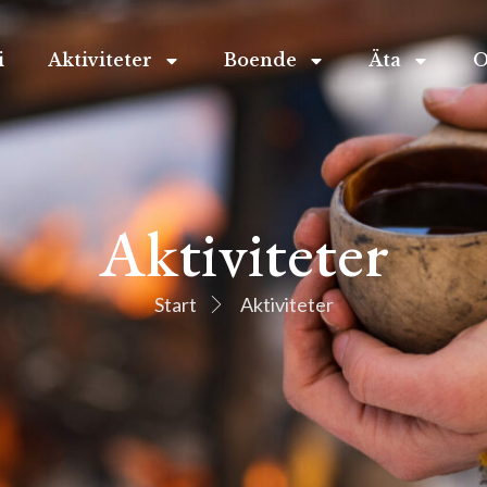
i
Aktiviteter
Boende
Äta
O
Aktiviteter
Start
Aktiviteter