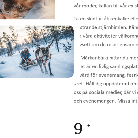
vår moder, källan till vår exi
Ta en skidtur, åk renkälke ell
gnistrande stjärnhimlen. Känn
alla våra aktiviteter välkomn
oavsett om du reser ensam e
På Márkanbáiki hittar du mer
– det är en livlig samlingspl
är värd för evenemang, festi
året. Håll dig uppdaterad o
oss på sociala medier, där v
och evenemangen. Missa inte
10
+