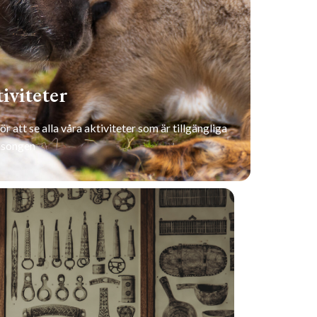
iviteter
ör att se alla våra aktiviteter som är tillgängliga
äsongen
LA