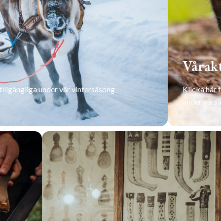
Vårakt
 tillgängliga under vår vintersäsong
Klicka här f
under vårs
SE AL