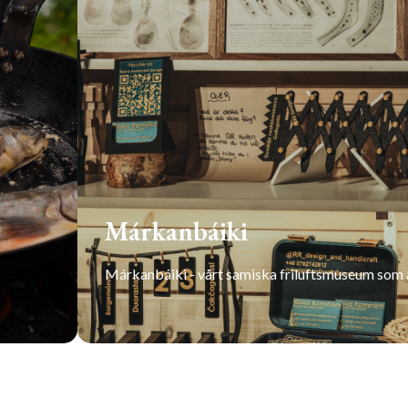
Márkanbáiki
Márkanbáiki - vårt samiska friluftsmuseum som är
LÄS MER