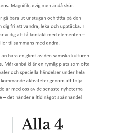
stens. Magnifik, evig men ändå skör.
er gå bara ut ur stugan och titta på den
 dig fri att vandra, leka och upptäcka. I
ar vi dig att få kontakt med elementen –
ller tillsammans med andra.
 än bara en glimt av den samiska kulturen
ats. Márkanbáiki är en rymlig plats som ofta
valer och speciella händelser under hela
m kommande aktiviteter genom att följa
i delar med oss av de senaste nyheterna
 – det händer alltid något spännande!
Alla
4