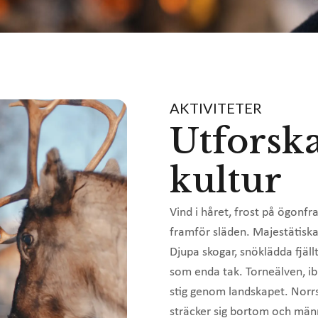
AKTIVITETER
Utforsk
kultur
Vind i håret, frost på ögonf
framför släden. Majestätiska
Djupa skogar, snöklädda fjäl
som enda tak. Torneälven, ib
stig genom landskapet. Norr
sträcker sig bortom och män