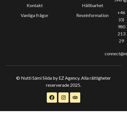
Kontakt
Hållbarhet
+46
Vanliga frågor
Reseinformation
(0)
980
213
29
connect@nu
© Nutti Sámi Siida by EZ Agency. Alla rättigheter
reserverade 2025.