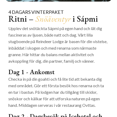
4 DAGARS VINTERPAKET
Ritni –
Snöäventyr
i Sápmi
Upplev det snötäckta Sápmi
på egen hand och låt dig
fascineras av ljusen, både natt och dag. Vårt lilla
stugboende på Reindeer Lodge är basen för din vistelse,
inbäddat i skogen och med renarna som närmaste
granne. Här hittar du balans mellan aktivitet och
avkoppling för dig, din partner, familj och vänner.
Dag 1 - Ankomst
Checka in på din goahti och få lite tid att bekanta dig
med området. Gör ett första besök hos renarna och ta
en tur i bastun. På lodgen har du tillgång till skidor,
snöskor och kälkar för att utforska naturen på egen
hand. Middagen serveras i vår restaurang Ovttas.
Dag 2 - Dagsbesök på Icehotel och