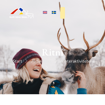
Ritni
Start
Aktiviteter
Vinteraktiviteter
Ritni