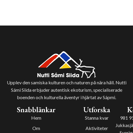
Upplev den samiska kulturen och naturen på nära håll. Nutti
Sámi Siida erbjuder autentisk ekoturism, specialiserade
boenden och kulturella äventyr i hjärtat av Sápmi.
Snabblänkar
Utforska
K
Hem
Stanna kvar
981 9
Jukkasjä
Om
Aktiviteter
Sverig