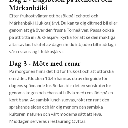
Márkanbáiki
Efter frukost väntar ett besök på Icehotel och
Márkanbáki i Jukkasjärvi. Du kan ta dig dit med bil eller
genom att gå över den frusna Torneälven. Passa också
på att titta in i Jukkasjärvi kyrka för att se den mäktiga
altartavlan. I slutet av dagen är du inbjuden till middag i
vår restaurang i Jukkasjärvi.
Dag 3 - Möte med renar
På morgonen finns det tid för frukost och att utforska
området. Klockan 13.45 hämtas du av din guide för
dagens spännande tur. Sedan blir det en snöskotertur
genom skogen och chans att tävla med rensläde på en
kort bana. Ät samisk lunch suovas, rökt ren runt den
sprakande elden och lär dig mer om den samiska
kulturen, naturen och vårt moderna sätt att leva.
Middagen serveras i restaurang Ovttas.