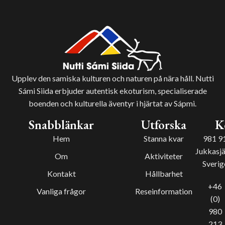
Upplev den samiska kulturen och naturen på nära håll. Nutti
Sámi Siida erbjuder autentisk ekoturism, specialiserade
boenden och kulturella äventyr i hjärtat av Sápmi.
Snabblänkar
Utforska
K
Hem
Stanna kvar
981 9
Jukkasjä
Om
Aktiviteter
Sverig
Kontakt
Hållbarhet
+46
Vanliga frågor
Reseinformation
(0)
980
213