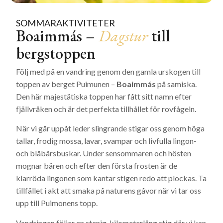
SOMMARAKTIVITETER
Boaimmás –
Dagstur
till
bergstoppen
Följ med på en vandring genom den gamla urskogen till
toppen av berget Puimunen –
Boaimmás
på samiska.
Den här majestätiska toppen har fått sitt namn efter
fjällvråken och är det perfekta tillhållet för rovfågeln.
När vi går uppåt leder slingrande stigar oss genom höga
tallar, frodig mossa, lavar, svampar och livfulla lingon-
och blåbärsbuskar. Under sensommaren och hösten
mognar bären och efter den första frosten är de
klarröda lingonen som kantar stigen redo att plockas. Ta
tillfället i akt att smaka på naturens gåvor när vi tar oss
upp till Puimonens topp.
Vandringen följer en stenig, kilometerlång stig där vi kan