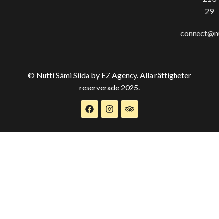
29
connect@nu
© Nutti Sámi Siida by EZ Agency. Alla rättigheter
reserverade 2025.