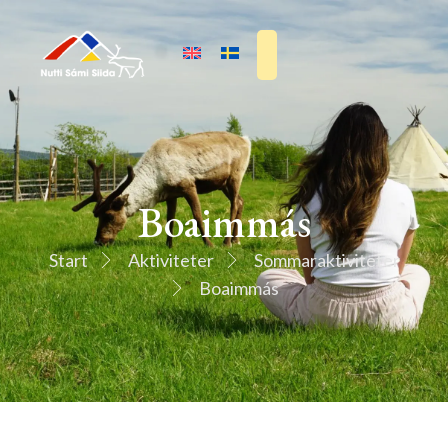
Boaimmás
Start
Aktiviteter
Sommaraktiviteter
Boaimmás