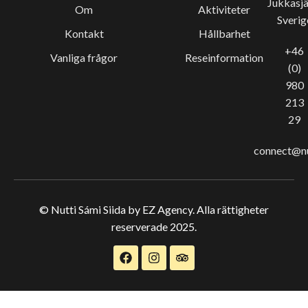
Jukkasjä
Om
Aktiviteter
Sverig
Kontakt
Hållbarhet
+46
Vanliga frågor
Reseinformation
(0)
980
213
29
connect@nu
© Nutti Sámi Siida by EZ Agency. Alla rättigheter
reserverade 2025.